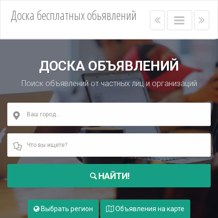
Доска бесплатных обьявлений
Right
Main
Lef
menu
menu
me
bar
bar
ДОСКА ОБЪЯВЛЕНИЙ
Поиск объявлений от частных лиц и организаций
НАЙТИ!
Выбрать регион
Объявления на карте