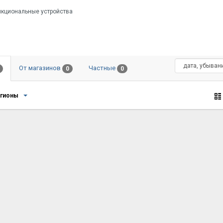
кциональные устройства
От магазинов
Частные
0
0
егионы