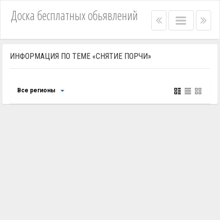
Доска бесплатных обьявлений
Right
Main
Lef
menu
menu
me
bar
bar
ИНФОРМАЦИЯ ПО ТЕМЕ «СНЯТИЕ ПОРЧИ»
Все регионы