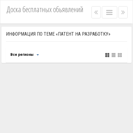
Доска бесплатных обьявлений
Right
Main
Lef
menu
menu
me
bar
bar
ИНФОРМАЦИЯ ПО ТЕМЕ «ПАТЕНТ НА РАЗРАБОТКУ»
Все регионы