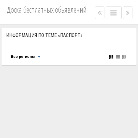
Доска бесплатных обьявлений
Right
Main
Lef
menu
menu
me
bar
bar
ИНФОРМАЦИЯ ПО ТЕМЕ «ПАСПОРТ»
Все регионы