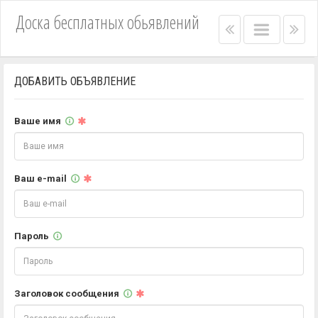
Доска бесплатных обьявлений
Right
Main
Lef
menu
menu
me
bar
bar
ДОБАВИТЬ ОБЪЯВЛЕНИЕ
Ваше имя
Ваш e-mail
Пароль
Заголовок сообщения