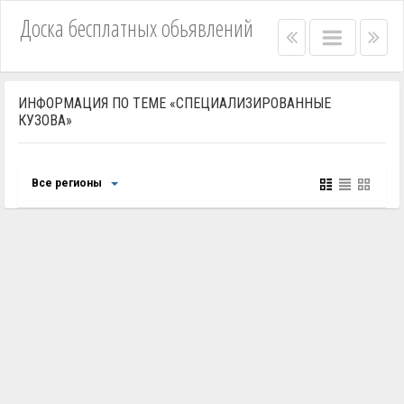
Доска бесплатных обьявлений
Right
Main
Lef
menu
menu
me
bar
bar
ИНФОРМАЦИЯ ПО ТЕМЕ «СПЕЦИАЛИЗИРОВАННЫЕ
КУЗОВА»
Все регионы