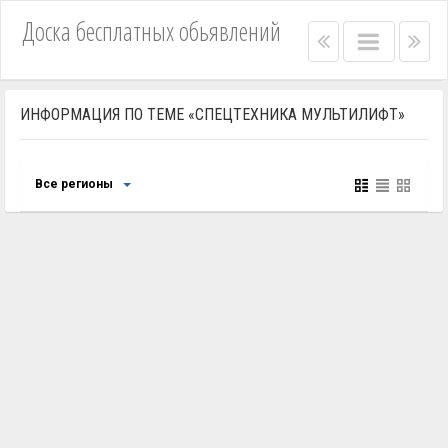
Доска бесплатных обьявлений
Right
Main
Lef
menu
menu
me
bar
bar
ИНФОРМАЦИЯ ПО ТЕМЕ «СПЕЦТЕХНИКА МУЛЬТИЛИФТ»
Все регионы