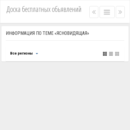
Доска бесплатных обьявлений
Right
Main
Lef
menu
menu
me
bar
bar
ИНФОРМАЦИЯ ПО ТЕМЕ «ЯСНОВИДЯЩАЯ»
Все регионы