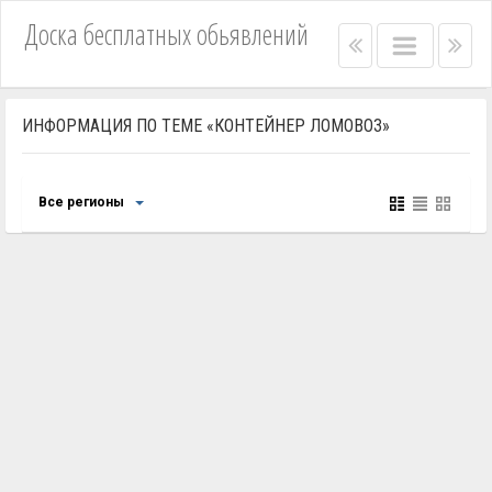
Доска бесплатных обьявлений
Right
Main
Lef
menu
menu
me
bar
bar
ИНФОРМАЦИЯ ПО ТЕМЕ «КОНТЕЙНЕР ЛОМОВОЗ»
Все регионы