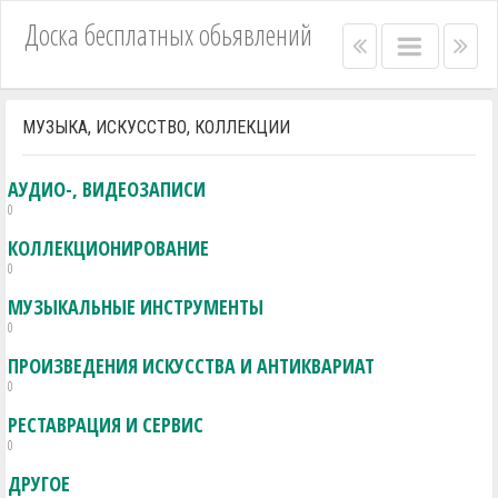
Доска бесплатных обьявлений
Right
Main
Lef
menu
menu
me
bar
bar
МУЗЫКА, ИСКУССТВО, КОЛЛЕКЦИИ
АУДИО-, ВИДЕОЗАПИСИ
0
КОЛЛЕКЦИОНИРОВАНИЕ
0
МУЗЫКАЛЬНЫЕ ИНСТРУМЕНТЫ
0
ПРОИЗВЕДЕНИЯ ИСКУССТВА И АНТИКВАРИАТ
0
РЕСТАВРАЦИЯ И СЕРВИС
0
ДРУГОЕ