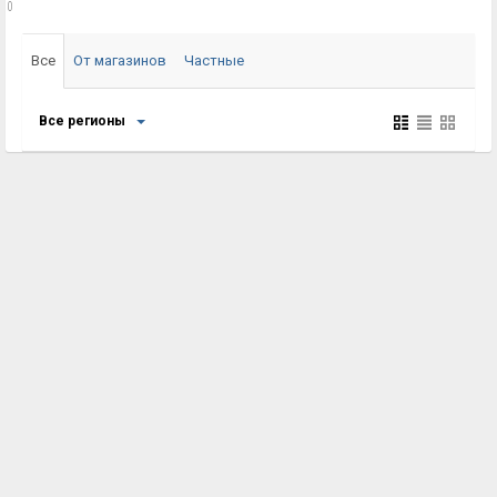
0
Все
От магазинов
Частные
Все регионы